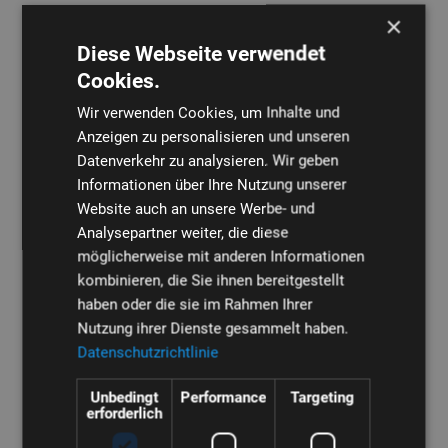
WEBER feiert
×
Zeugnisübergabe für
Diese Webseite verwendet
Cookies.
Auszubildende der
Wir verwenden Cookies, um Inhalte und
Sommerprüfung
Anzeigen zu personalisieren und unseren
Datenverkehr zu analysieren. Wir geben
Kronach, 3. November 2023
- Am 24. Oktober 2023 fand die
Informationen über Ihre Nutzung unserer
feierliche Zeugnisübergabe der Sommerprüfung für die
Website auch an unsere Werbe- und
Auszubildenden von WEBER im Kreiskulturraum in Kronach
Analysepartner weiter, die diese
statt. Wir gratulieren allen Absolventen herzlich zu ihren
möglicherweise mit anderen Informationen
herausragenden Leistungen und dem erfolgreichen Abschluss.
kombinieren, die Sie ihnen bereitgestellt
haben oder die sie im Rahmen Ihrer
Die Auszubildenden, die nun ihre Zeugnisse in den Händen
Nutzung ihrer Dienste gesammelt haben.
halten, stellen nicht nur vielversprechenden Nachwuchs in ihren
Datenschutzrichtlinie
jeweiligen Fachbereichen dar, sondern werden auch als künftige
Innovatoren und Führungskräfte betrachtet. Die Entscheidung
Unbedingt
Performance
Targeting
erforderlich
von WEBER, alle Auszubildenden im Unternehmen zu halten,
zeigt das Engagement des Unternehmens, in die Zukunft zu