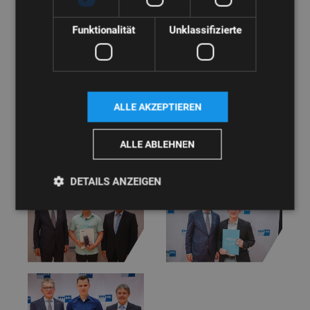
investieren.
Funktionalität
Unklassifizierte
Die feierliche Zeugnisübergabe bei WEBER markierte nicht nur
den Abschluss eines Ausbildungsabschnitts, sondern den Beginn
vielversprechender Karrieren für die Absolventen.
ALLE AKZEPTIEREN
ALLE ABLEHNEN
DETAILS ANZEIGEN