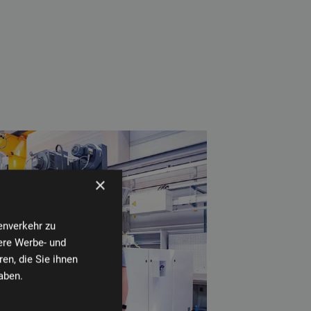
×
enverkehr zu
ere Werbe- und
en, die Sie ihnen
aben.