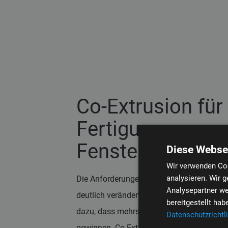
Co-Extrusion für
Fertigung von
Fensterprofilen
Diese Webse
Wir verwenden Coo
analysieren. Wir 
Die Anforderungen an Fensterprofile haben
Analysepartner we
deutlich verändert. Wirtschaftliche und fu
bereitgestellt ha
dazu, dass mehrschichtige Profile zuneh
Datenschutzrichtli
gewinnen. Co-Extrusion ermöglicht dabei d