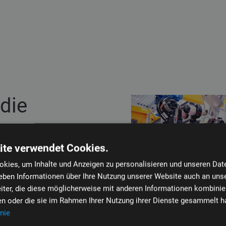
 die
ite verwendet Cookies.
kies, um Inhalte und Anzeigen zu personalisieren und unseren Dat
geben Informationen über Ihre Nutzung unserer Website auch an uns
 sich in den letzten Jahren
iter, die diese möglicherweise mit anderen Informationen kombinier
nktionale Aspekte führen
ben oder die sie im Rahmen Ihrer Nutzung ihrer Dienste gesammelt h
mend an Bedeutung
nie
ie gezielte Kombination