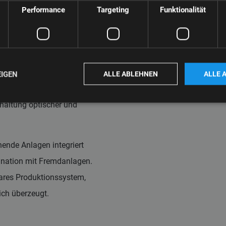
Performance
Targeting
Funktionalität
es Profils.
terialien für die
yklate oder Core-
den. Diese
EIGEN
ALLE ABLEHNEN
ALLE 
ante Reduktion der
ehaltung optischer und
hende Anlagen integriert
ination mit Fremdanlagen.
ares Produktionssystem,
ich überzeugt.