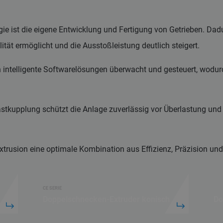
ogie ist die eigene Entwicklung und Fertigung von Getrieben. D
tät ermöglicht und die Ausstoßleistung deutlich steigert.
 intelligente Softwarelösungen überwacht und gesteuert, wodur
stkupplung schützt die Anlage zuverlässig vor Überlastung und e
trusion eine optimale Kombination aus Effizienz, Präzision und F
CE SERIE
Doppelschnecken-Extruder konisch
Do