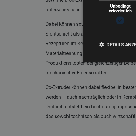
Unbedingt
unterschiedlicher Materialien innerhalb ein
erforderlich
Dabei können sowohl hochwertige Virgin-Ma
Sichtschicht als auch kosteneffiziente Rez
Rezepturen im Kernbereich verarbeitet wer
DETAILS ANZ
Materialtrennung ermöglicht eine signifik
Produktionskosten bei gleichzeitiger Beib
mechanischer Eigenschaften.
Co-Extruder können dabei flexibel in beste
werden – auch nachträglich oder in Komb
Dadurch entsteht ein hochgradig anpassb
das sowohl technisch als auch wirtschaftl