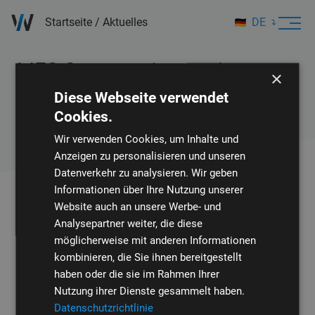
Startseite
/
Aktuelles
DE
EN
MES-Systeme: Innovativ
×
verbunden mit NEXXT365
Diese Webseite verwendet
Cookies.
Wir verwenden Cookies, um Inhalte und
Erfahren Sie mehr über die MES-Systeme NEXXT365
Anzeigen zu personalisieren und unseren
Datenverkehr zu analysieren. Wir geben
Informationen über Ihre Nutzung unserer
Website auch an unsere Werbe- und
Analysepartner weiter, die diese
möglicherweise mit anderen Informationen
kombinieren, die Sie ihnen bereitgestellt
haben oder die sie im Rahmen Ihrer
Nutzung ihrer Dienste gesammelt haben.
Die neue Software stellt einen entscheidenden Schritt für
Datenschutzrichtlinie