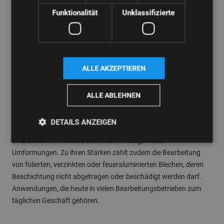
Funktionalität
Unklassifizierte
Ausgefeilte Ingenieurskunst – die Multi-Rotations-Bürste R2
Ein Muster an ausgefeilter Ingenieurskunst „made in Kronach“ ist
die Multi-Rotations-Bürste R2: Mehrere nebeneinander
angeordnete rotierende Köpfe sorgen für eine gleichmäßige
ALLE AKZEPTIEREN
Kantenverrundung an allen Innen- und Außenkanten. Die zwei
Bürsten pro Kopf kämmen ineinander, das bringt über die
ALLE ABLEHNEN
gesamte Arbeitsbreite sehr gleichmäßige
Bearbeitungsergebnisse.
DETAILS ANZEIGEN
Die Multi-Rotations-Bürste ist ideal für die allseitige Verrundung
an Blechen mit Kiemen, Gewindedurchzügen oder
Umformungen. Zu ihren Stärken zählt zudem die Bearbeitung
von folierten, verzinkten oder feueraluminierten Blechen, deren
Beschichtung nicht abgetragen oder beschädigt werden darf.
Anwendungen, die heute in vielen Bearbeitungsbetrieben zum
täglichen Geschäft gehören.