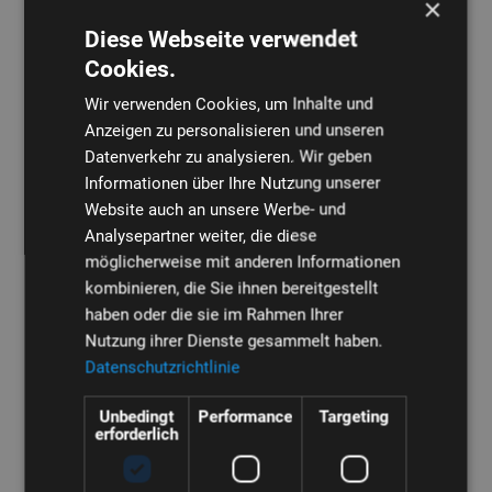
×
aufgeschmolzene Laserspritzer beseitigt die Walze beim
Vorschleifen mühelos. Außerdem spielt die Walze eine zentrale
Diese Webseite verwendet
Rolle, wenn es darum geht, ein perfektes Schliffbild zu erzielen.
Cookies.
Der Schleifdruck lässt sich über die Steuerung flexibel an die
Wir verwenden Cookies, um Inhalte und
Anforderungen des jeweiligen Werkstücks anpassen.
Anzeigen zu personalisieren und unseren
Datenverkehr zu analysieren. Wir geben
Gleichmäßige Kantenverrundung – der Planetenkopf P2
Informationen über Ihre Nutzung unserer
Website auch an unsere Werbe- und
Das zweite Aggregat der TTSC plus Messemaschine, das
Analysepartner weiter, die diese
patentierte, einreihige Planetenkopf-Aggregat P2, stellt eine
möglicherweise mit anderen Informationen
ausgesprochen wirtschaftliche Lösung dar, um Kanten allseitig
kombinieren, die Sie ihnen bereitgestellt
gleichmäßig zu verrunden. Da die Planetenkopf-Werkzeuge mit
haben oder die sie im Rahmen Ihrer
einem großen Überlappungsbereich arbeiten, ist eine zusätzliche
Nutzung ihrer Dienste gesammelt haben.
Oszillationsbewegung nicht erforderlich. Dadurch gibt es weder
Datenschutzrichtlinie
Oszillationsspuren auf der Oberfläche noch Bearbeitungslücken.
Für die unterschiedlichen Bearbeitungsanforderungen stehen
Unbedingt
Performance
Targeting
am Planetenkopf-Aggregat verschiedene Werkzeuge zur
erforderlich
Verfügung.