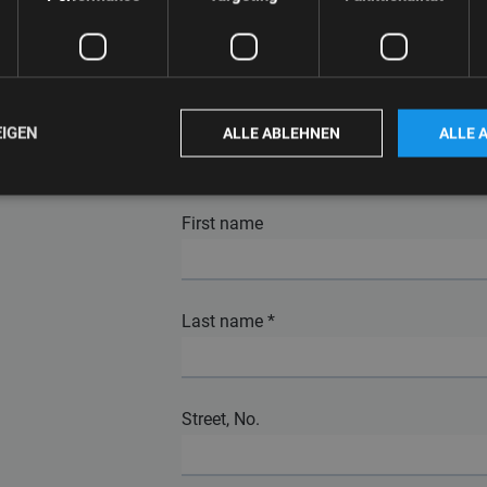
Company
Title
*
EIGEN
ALLE ABLEHNEN
ALLE 
First name
Last name
*
Street, No.