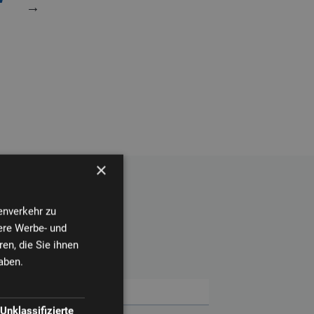
→
×
enverkehr zu
ere Werbe- und
en, die Sie ihnen
aben.
Unklassifizierte