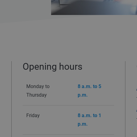
Opening hours
Monday to
8 a.m. to 5
Thursday
p.m.
Friday
8 a.m. to 1
p.m.